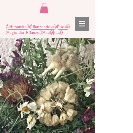
Achtsamkeit
Pflanzendevas
Poesie
Magie der Pflanzen
Musik
Buch