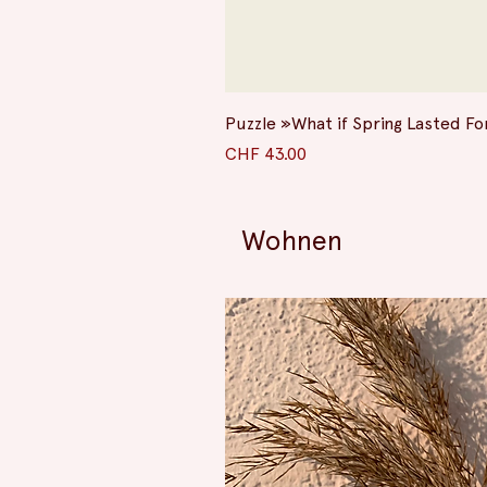
Puzzle »What if Spring Lasted F
Preis
CHF 43.00
Wohnen