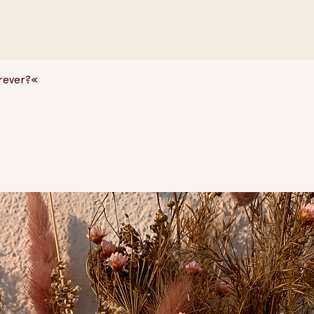
Schnellansicht
orever?«