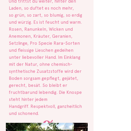
Und trittst du weiter, hinter den
Laden, so duftet es noch mehr,
so grün, so zart, so blumig, so erdig
und würzig. Es ist feucht und warm.
Rosen, Ranunkeln, Wicken und
Anemonen, Kräuter, Geranien,
Setzlinge, Pro Specie Rara-Sorten
und fleissige Lieschen gedeihen
unter liebevoller Hand. Im Einklang
mit der Natur, ohne chemisch-
synthetische Zusatzstoffe wird der
Boden sorgsam gepfl
egt, gejätet,
gerecht, besät. So bleibt er
fruchtbar
und lebendig. Die Knospe
steht hinter jedem
Handgriff.
Respektvoll, ganzheitlich
und schonend.