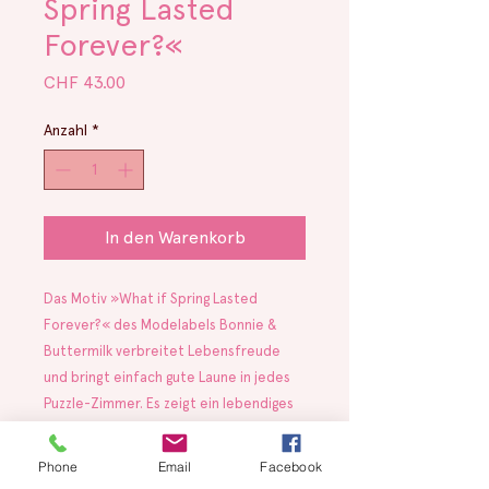
Spring Lasted
Forever?«
Preis
CHF 43.00
Anzahl
*
In den Warenkorb
Das Motiv »What if Spring Lasted
Forever?« des Modelabels Bonnie &
Buttermilk verbreitet Lebensfreude
und bringt einfach gute Laune in jedes
Puzzle-Zimmer. Es zeigt ein lebendiges
Miteinander – verschieden, einzigartig
und dennoch verbunden. Es erinnert
Phone
Email
Facebook
daran, wie schön Vielfalt ist und wie