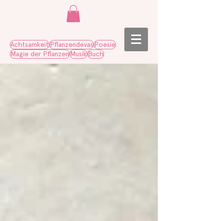
Achtsamkeit
Pflanzendevas
Poesie
Magie der Pflanzen
Musik
Buch