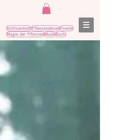
Achtsamkeit
Pflanzendevas
Poesie
Magie der Pflanzen
Musik
Buch