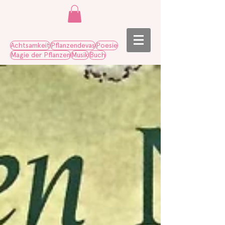
Achtsamkeit
Pflanzendevas
Poesie
Magie der Pflanzen
Musik
Buch