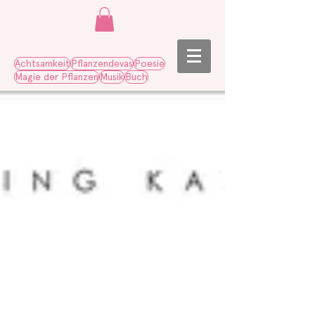
Achtsamkeit
Pflanzendevas
Poesie
Magie der Pflanzen
Musik
Buch