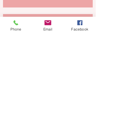
Seelenalter und Wiedergeburt
Phone
Email
Facebook
Pflanzenkommunikation
Archiv
Juli 2026
(2)
2 Beiträge
März 2026
(1)
1 Beitrag
Februar 2026
(3)
3 Beiträge
Dezember 2025
(5)
5 Beiträge