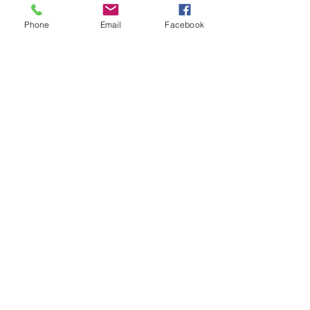
Phone
Email
Facebook
Pflanzenkommunikation
Archiv
Juli 2026
(2)
2 Beiträge
März 2026
(1)
1 Beitrag
Februar 2026
(3)
3 Beiträge
Dezember 2025
(5)
5 Beiträge
Oktober 2025
(4)
4 Beiträge
Januar 2023
(1)
1 Beitrag
November 2021
(3)
3 Beiträge
April 2021
(1)
1 Beitrag