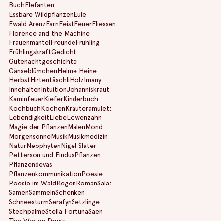
Buch
Elefanten
Essbare Wildpflanzen
Eule
Ewald Arenz
Farn
Feist
Feuer
Fliessen
Florence and the Machine
Frauenmantel
Freunde
Frühling
Frühlingskraft
Gedicht
Gutenachtgeschichte
Gänseblümchen
Helme Heine
Herbst
Hirtentäschli
Holz
Imany
Innehalten
Intuition
Johanniskraut
Kaminfeuer
Kiefer
Kinderbuch
Kochbuch
Kochen
Kräuteramulett
Lebendigkeit
Liebe
Löwenzahn
Magie der Pflanzen
Malen
Mond
Morgensonne
Musik
Musikmedizin
Natur
Neophyten
Nigel Slater
Petterson und Findus
Pflanzen
Pflanzendevas
Pflanzenkommunikation
Poesie
Poesie im Wald
Regen
Roman
Salat
Samen
Sammeln
Schenken
Schneesturm
Serafyn
Setzlinge
Stechpalme
Stella Fortuna
Säen
The War on Drugs