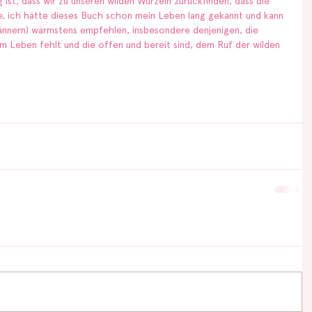
ist, dass wir zu unseren wilden Wurzeln zurückfinden, dass die 
hte, ich hätte dieses Buch schon mein Leben lang gekannt und kann 
ännern) wärmstens empfehlen, insbesondere denjenigen, die 
rem Leben fehlt und die offen und bereit sind, dem Ruf der wilden 