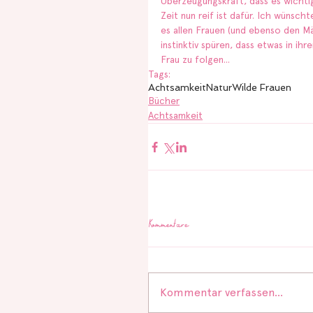
Überzeugungskraft, dass es wichtig 
Zeit nun reif ist dafür. Ich wünsc
es allen Frauen (und ebenso den M
instinktiv spüren, dass etwas in ih
Frau zu folgen...
Tags:
Achtsamkeit
Natur
Wilde Frauen
Bücher
Achtsamkeit
Kommentare
Kommentar verfassen...