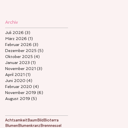
Archiv
Juli 2026
(3)
3 Beiträge
März 2026
(1)
1 Beitrag
Februar 2026
(3)
3 Beiträge
Dezember 2025
(5)
5 Beiträge
Oktober 2025
(4)
4 Beiträge
Januar 2023
(1)
1 Beitrag
November 2021
(3)
3 Beiträge
April 2021
(1)
1 Beitrag
Juni 2020
(4)
4 Beiträge
Februar 2020
(4)
4 Beiträge
November 2019
(6)
6 Beiträge
August 2019
(5)
5 Beiträge
Achtsamkeit
Baum
Bild
Bioterra
Blumen
Blumenkranz
Brennnessel