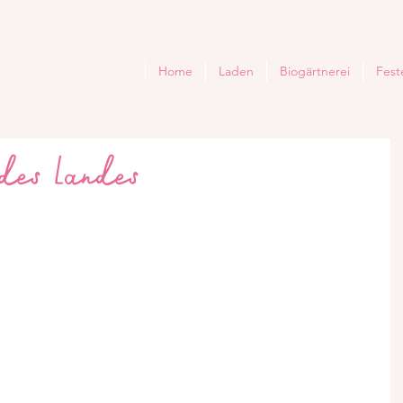
Home
Laden
Biogärtnerei
Fest
des Landes