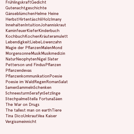
Frühlingskraft
Gedicht
Gutenachtgeschichte
Gänseblümchen
Helme Heine
Herbst
Hirtentäschli
Holz
Imany
Innehalten
Intuition
Johanniskraut
Kaminfeuer
Kiefer
Kinderbuch
Kochbuch
Kochen
Kräuteramulett
Lebendigkeit
Liebe
Löwenzahn
Magie der Pflanzen
Malen
Mond
Morgensonne
Musik
Musikmedizin
Natur
Neophyten
Nigel Slater
Petterson und Findus
Pflanzen
Pflanzendevas
Pflanzenkommunikation
Poesie
Poesie im Wald
Regen
Roman
Salat
Samen
Sammeln
Schenken
Schneesturm
Serafyn
Setzlinge
Stechpalme
Stella Fortuna
Säen
The War on Drugs
The tallest man on earth
Tiere
Tina Dico
Unkraut
Vea Kaiser
Vergissmeinnicht