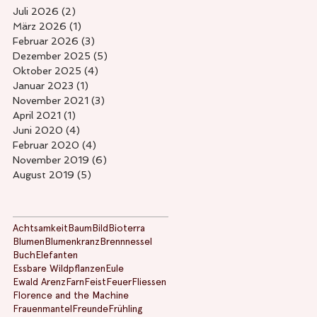
Juli 2026
(2)
2 Beiträge
März 2026
(1)
1 Beitrag
Februar 2026
(3)
3 Beiträge
Dezember 2025
(5)
5 Beiträge
Oktober 2025
(4)
4 Beiträge
Januar 2023
(1)
1 Beitrag
November 2021
(3)
3 Beiträge
April 2021
(1)
1 Beitrag
Juni 2020
(4)
4 Beiträge
Februar 2020
(4)
4 Beiträge
November 2019
(6)
6 Beiträge
August 2019
(5)
5 Beiträge
Achtsamkeit
Baum
Bild
Bioterra
Blumen
Blumenkranz
Brennnessel
Buch
Elefanten
Essbare Wildpflanzen
Eule
Ewald Arenz
Farn
Feist
Feuer
Fliessen
Florence and the Machine
Frauenmantel
Freunde
Frühling